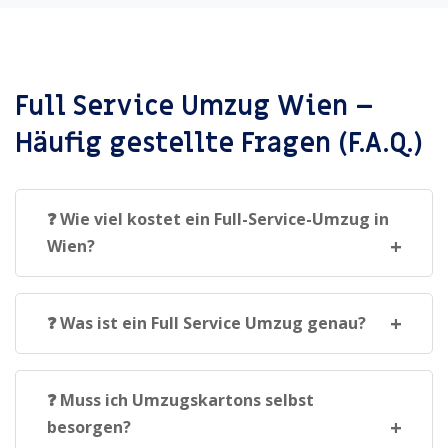
Full Service Umzug Wien –
Häufig gestellte Fragen (F.A.Q.)
❓ Wie viel kostet ein Full-Service-Umzug in
Wien?
Die Kosten für einen Full Service Umzug
in Wien hängen von verschiedenen
❓ Was ist ein Full Service Umzug genau?
Faktoren ab:
Bei einem Full Service Umzug
übernehmen wir alle Aufgaben rund um
❓ Muss ich Umzugskartons selbst
Anzahl der Möbelstücke &
den Umzug, von der Planung über den
besorgen?
Umzugskartons