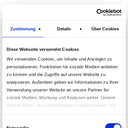
Zustimmung
Details
Über Cookies
Möbelmontage – Abbau & Aufbau
inklusive
Diese Webseite verwendet Cookies
Unsere Umzugsexperten kümmern sich um die
Wir verwenden Cookies, um Inhalte und Anzeigen zu
fachgerechte Demontage & Montage Ihrer
personalisieren, Funktionen für soziale Medien anbieten
Möbel. Vom Kleiderschrank bis zum
zu können und die Zugriffe auf unsere Website zu
Bücherregal – alles wird sicher zerlegt und
analysieren. Außerdem geben wir Informationen zu Ihrer
wieder aufgebaut.
Verwendung unserer Website an unsere Partner für
soziale Medien, Werbung und Analysen weiter. Unsere
Partner führen diese Informationen möglicherweise mit
weiteren Daten zusammen, die Sie ihnen bereitgestellt
haben oder die sie im Rahmen Ihrer Nutzung der Dienste
Einwilligungsauswahl
Notwendig